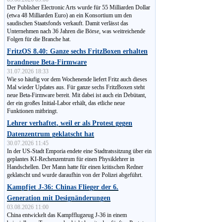
Der Publisher Electronic Arts wurde für 55 Milliarden Dollar
(etwa 48 Milliarden Euro) an ein Konsortium um den
saudischen Staatsfonds verkauft. Damit verlässt das
Unternehmen nach 36 Jahren die Börse, was weitreichende
Folgen für die Branche hat.
FritzOS 8.40: Ganze sechs FritzBoxen erhalten
brandneue Beta-Firmware
31.07.2026 18:33
Wie so häufig vor dem Wochenende liefert Fritz auch dieses
Mal wieder Updates aus. Für ganze sechs FritzBoxen steht
neue Beta-Firmware bereit. Mit dabei ist auch ein Debütant,
der ein großes Initial-Labor erhält, das etliche neue
Funktionen mitbringt.
Lehrer verhaftet, weil er als Protest gegen
Datenzentrum geklatscht hat
30.07.2026 11:45
In der US-Stadt Emporia endete eine Stadtratssitzung über ein
geplantes KI-Rechenzentrum für einen Physiklehrer in
Handschellen. Der Mann hatte für einen kritischen Redner
geklatscht und wurde daraufhin von der Polizei abgeführt.
Kampfjet J-36: Chinas Flieger der 6.
Generation mit Designänderungen
03.08.2026 11:00
China entwickelt das Kampfflugzeug J-36 in einem