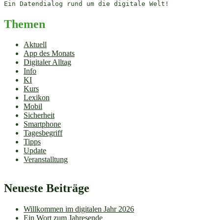
Ein Datendialog rund um die digitale Welt!
Themen
Aktuell
App des Monats
Digitaler Alltag
Info
KI
Kurs
Lexikon
Mobil
Sicherheit
Smartphone
Tagesbegriff
Tipps
Update
Veranstalltung
Neueste Beiträge
Willkommen im digitalen Jahr 2026
Ein Wort zum Jahresende