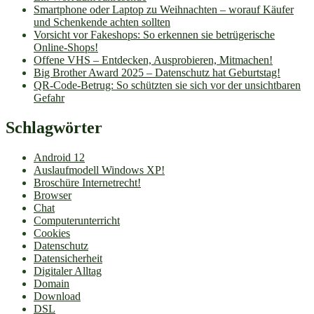
Smartphone oder Laptop zu Weihnachten – worauf Käufer
und Schenkende achten sollten
Vorsicht vor Fakeshops: So erkennen sie betrügerische
Online-Shops!
Offene VHS – Entdecken, Ausprobieren, Mitmachen!
Big Brother Award 2025 – Datenschutz hat Geburtstag!
QR-Code-Betrug: So schützten sie sich vor der unsichtbaren
Gefahr
Schlagwörter
Android 12
Auslaufmodell Windows XP!
Broschüre Internetrecht!
Browser
Chat
Computerunterricht
Cookies
Datenschutz
Datensicherheit
Digitaler Alltag
Domain
Download
DSL