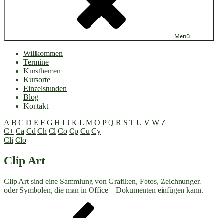
Menü
Willkommen
Termine
Kursthemen
Kursorte
Einzelstunden
Blog
Kontakt
A
B
C
D
E
F
G
H
I
J
K
L
M
O
P
Q
R
S
T
U
V
W
Z
C+
Ca
Cd
Ch
Cl
Co
Cp
Cu
Cy
Cli
Clo
Clip Art
Clip Art sind eine Sammlung von Grafiken, Fotos, Zeichnungen
oder Symbolen, die man in Office – Dokumenten einfügen kann.
Beitragsnavigation
Vorheriger
Beitrag