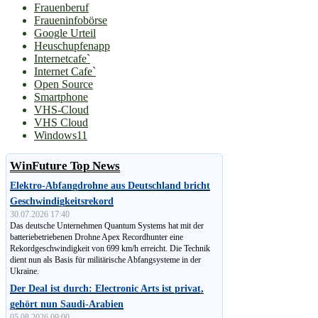
Frauenberuf
Fraueninfobörse
Google Urteil
Heuschupfenapp
Internetcafe`
Internet Cafe`
Open Source
Smartphone
VHS-Cloud
VHS Cloud
Windows11
WinFuture Top News
Elektro-Abfangdrohne aus Deutschland bricht
Geschwindigkeitsrekord
30.07.2026 17:40
Das deutsche Unternehmen Quantum Systems hat mit der
batteriebetriebenen Drohne Apex Recordhunter eine
Rekordgeschwindigkeit von 699 km/h erreicht. Die Technik
dient nun als Basis für militärische Abfangsysteme in der
Ukraine.
Der Deal ist durch: Electronic Arts ist privat,
gehört nun Saudi-Arabien
05.08.2026 09:00