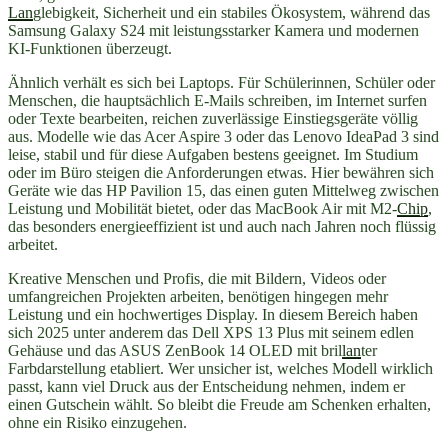
Lan
glebigkeit, Sicherheit und ein stabiles Ökosystem, während das
Samsung Galaxy S24 mit leistungsstarker Kamera und modernen
KI-Funktionen überzeugt.
Ähnlich verhält es sich bei Laptops. Für Schülerinnen, Schüler oder
Menschen, die hauptsächlich E-Mails schreiben, im Internet surfen
oder Texte bearbeiten, reichen zuverlässige Einstiegsgeräte völlig
aus. Modelle wie das Acer Aspire 3 oder das Lenovo IdeaPad 3 sind
leise, stabil und für diese Aufgaben bestens geeignet. Im Studium
oder im Büro steigen die Anforderungen etwas. Hier bewähren sich
Geräte wie das HP Pavilion 15, das einen guten Mittelweg zwischen
Leistung und Mobilität bietet, oder das MacBook Air mit M2-
Chip
,
das besonders energieeffizient ist und auch nach Jahren noch flüssig
arbeitet.
Kreative Menschen und Profis, die mit Bildern, Videos oder
umfangreichen Projekten arbeiten, benötigen hingegen mehr
Leistung und ein hochwertiges Display. In diesem Bereich haben
sich 2025 unter anderem das Dell XPS 13 Plus mit seinem edlen
Gehäuse und das ASUS ZenBook 14 OLED mit bril
lan
ter
Farbdarstellung etabliert. Wer unsicher ist, welches Modell wirklich
passt, kann viel Druck aus der Entscheidung nehmen, indem er
einen Gutschein wählt. So bleibt die Freude am Schenken erhalten,
ohne ein Risiko einzugehen.