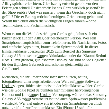
Alltag spürbar erleichtern. Gleichzeitig entsteht gerade vor den
Feiertagen schnell Unsicherheit: Ist das Gerät wirklich passend? Ist
der Shop seriös? Und was passiert, wenn das Geschenk doch nicht
gefällt? Dieser Beitrag möchte beruhigen, Orientierung geben und
Schritt für Schritt durch die wichtigsten Fragen führen – ohne
Technikstress und Fachchinesisch.
Wenn es um die Wahl des richtigen Geräts geht, lohnt sich ein
kurzer Blick auf den Alltag der beschenkten Person. Wer sein
Smartphone hauptsächlich zum Telefonieren, für Nachrichten, Fotos
und einfache Apps nutzt, braucht kein Spitzenmodell. In dieser
Einsteigerklasse überzeugen 2025 zum Beispiel das Samsung
Galaxy A15 mit seiner
lan
gen Akkulaufzeit oder das Xiaomi Redmi
Note 13 mit großem, gut lesbarem Display. Sie sind solide Begleiter
für den täglichen Gebrauch und schonen gleichzeitig den
Geldbeutel.
Menschen, die ihr Smartphone intensiver nutzen, häufig
fotografieren, unterwegs arbeiten oder Wert auf
lan
ge Software-
Update
s legen, fühlen sich meist in der Mittelklasse wohler. Geräte
wie das Google
Pixel
8a punkten hier mit einer hervorragenden
Kamera und jahre
lan
ger
Update
-Versorgung, während das Samsung
Galaxy A55 ro
bus
t verarbeitet ist und auch Spritzwasser problemlos
wegsteckt. Wer viel unterwegs ist oder sein Smartphone beruflich
nutzt, greift oft zur Premiumklasse. Ein iPhone 15 steht für