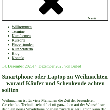
Menü
Willkommen
Termine
Kursthemen
Kursorte
Einzelstunden
Kursberaterin
Blog
Kontakt
Veröffentlicht
14. Dezember 2025
14. Dezember 2025
von
Brifed
am
Smartphone oder Laptop zu Weihnachten
– worauf Käufer und Schenkende achten
sollten
Weihnachten ist für viele Menschen die Zeit der besonderen
Geschenke. Technik steht dabei oft ganz oben auf der Wunschliste,
denn ein neues Smartphone oder ein zuverlässiger Laptop kann den