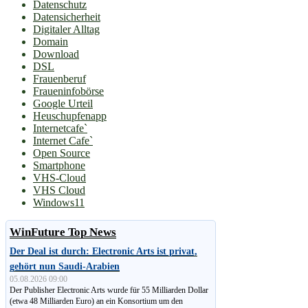
Datenschutz
Datensicherheit
Digitaler Alltag
Domain
Download
DSL
Frauenberuf
Fraueninfobörse
Google Urteil
Heuschupfenapp
Internetcafe`
Internet Cafe`
Open Source
Smartphone
VHS-Cloud
VHS Cloud
Windows11
WinFuture Top News
Der Deal ist durch: Electronic Arts ist privat,
gehört nun Saudi-Arabien
05.08.2026 09:00
Der Publisher Electronic Arts wurde für 55 Milliarden Dollar
(etwa 48 Milliarden Euro) an ein Konsortium um den