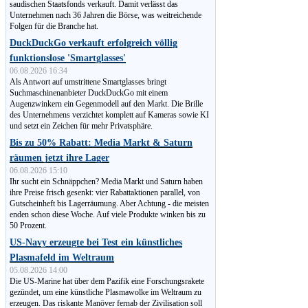
saudischen Staatsfonds verkauft. Damit verlässt das
Unternehmen nach 36 Jahren die Börse, was weitreichende
Folgen für die Branche hat.
DuckDuckGo verkauft erfolgreich völlig
funktionslose 'Smartglasses'
06.08.2026 16:34
Als Antwort auf umstrittene Smartglasses bringt
Suchmaschinen­anbieter DuckDuckGo mit einem
Augenzwinkern ein Gegenmodell auf den Markt. Die Brille
des Unternehmens verzichtet komplett auf Kameras sowie KI
und setzt ein Zeichen für mehr Privatsphäre.
Bis zu 50% Rabatt: Media Markt & Saturn
räumen jetzt ihre Lager
06.08.2026 15:10
Ihr sucht ein Schnäppchen? Media Markt und Saturn haben
ihre Preise frisch gesenkt: vier Rabattaktionen parallel, von
Gut­schein­heft bis Lagerräumung. Aber Achtung - die meisten
enden schon diese Woche. Auf viele Produkte winken bis zu
50 Prozent.
US-Navy erzeugte bei Test ein künstliches
Plasmafeld im Weltraum
05.08.2026 14:00
Die US-Marine hat über dem Pazifik eine Forschungsrakete
gezündet, um eine künstliche Plasmawolke im Weltraum zu
erzeugen. Das riskante Manöver fernab der Zivilisation soll