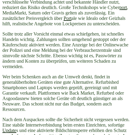
verschlüsselte Verbindung achtet und bekannte Händler nutzt,
reduziert das Risiko deutlich. Große Technikshops wie Cyber
port
,
MediaMarkt, Saturn oder Gravis gelten als zuverlässig. Ein
zusätzlicher Preisvergleich über
Port
ale wie Idealo oder Geizhals
hilft, realistische Angebote von Lockpreisen zu unterscheiden.
Sollte trotz aller Vorsicht einmal etwas schiefgehen, ist schnelles
Handeln wichtig. Zahlungen sollten umgehend gestoppt oder der
Käuferschutz aktiviert werden. Eine Anzeige bei der Onlinewache
der Polizei und eine Meldung bei der Verbraucherzentrale sind
sinnvolle nächste Schritte. Ebenso wichtig ist es, Passwörter zu
ändern und Konten zu überprüfen, um weiteren Schaden zu
vermeiden.
Wer beim Schenken auch an die Umwelt denkt, findet in
generalüberholten Geräten eine gute Alternative. Refurbished
Smartphones und Laptops werden geprüft, gereinigt und mit
Garantie verkauft. Plattformen wie Back Market, Refurbed oder
Asgoodasnew bieten solche Geräte oft deutlich günstiger an als
Neuware. Das schont nicht nur das Budget, sondern auch
Ressourcen.
Nach dem Auspacken sollte die Sicherheit nicht vergessen werden.
Eine stabile Internetverbindung beim ersten Einrichten, sofortige
Update
s und eine aktivierte Bildschirmsperre erhöhen den Schutz