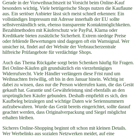
Gerade in der Vorweihnachtszeit ist Vorsicht beim Online-Kauf
besonders wichtig. Viele betrügerische Shops nutzen die Kauflaune
aus. Ein seriöser Anbieter lässt sich meist schnell erkennen: Ein
vollständiges Impressum mit Adresse innerhalb der EU sollte
selbstverständlich sein, ebenso transparente Kontaktmöglichkeiten.
Bezahlmethoden mit Käuferschutz wie PayPal, Klarna oder
Kreditkarte bieten zusätzliche Sicherheit. Extrem niedrige Preise
oder fehlende Bewertungen sind dagegen oft ein Warnsignal. Wer
unsicher ist, findet auf der Website der Verbraucherzentrale
hilfreiche Prüfangebote für verdächtige Shops.
Auch das Thema Rückgabe sorgt beim Schenken häufig für Fragen.
Bei Online-Käufen gilt grundsätzlich ein vierzehntägiges
Widerrufsrecht. Viele Händler verlängern diese Frist rund um
Weihnachten freiwillig, oft bis in den Januar hinein. Wichtig ist
dabei zu wissen, dass nur die Person widerrufen kann, die das Gerät
gekauft hat. Garantie und Gewährleistung sind ebenfalls an den
ursprünglichen Käufer gebunden. Deshalb empfiehlt es sich, den
Kaufbeleg beizulegen und wichtige Daten wie Seriennummern
aufzubewahren. Wurde das Gerät bereits eingerichtet, sollte darauf
geachtet werden, dass Originalverpackung und Siegel möglichst
erhalten bleiben.
Sicheres Online-Shopping beginnt oft schon mit kleinen Details.
Wer Werbelinks aus sozialen Netzwerken meidet, auf eine