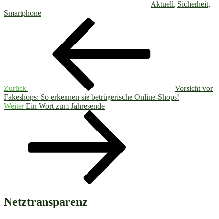
Aktuell
,
Sicherheit
,
Smartphone
Beitragsnavigation
Vorheriger
Beitrag
Zurück
Vorsicht vor
Fakeshops: So erkennen sie betrügerische Online-Shops!
Nächster
Weiter
Ein Wort zum Jahresende
Beitrag
Netztransparenz