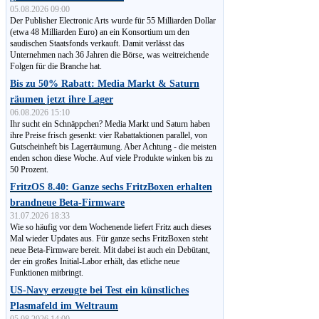
05.08.2026 09:00
Der Publisher Electronic Arts wurde für 55 Milliarden Dollar
(etwa 48 Milliarden Euro) an ein Konsortium um den
saudischen Staatsfonds verkauft. Damit verlässt das
Unternehmen nach 36 Jahren die Börse, was weitreichende
Folgen für die Branche hat.
Bis zu 50% Rabatt: Media Markt & Saturn
räumen jetzt ihre Lager
06.08.2026 15:10
Ihr sucht ein Schnäppchen? Media Markt und Saturn haben
ihre Preise frisch gesenkt: vier Rabattaktionen parallel, von
Gut­schein­heft bis Lagerräumung. Aber Achtung - die meisten
enden schon diese Woche. Auf viele Produkte winken bis zu
50 Prozent.
FritzOS 8.40: Ganze sechs FritzBoxen erhalten
brandneue Beta-Firmware
31.07.2026 18:33
Wie so häufig vor dem Wochenende liefert Fritz auch dieses
Mal wieder Updates aus. Für ganze sechs FritzBoxen steht
neue Beta-Firmware bereit. Mit dabei ist auch ein Debütant,
der ein großes Initial-Labor erhält, das etliche neue
Funktionen mitbringt.
US-Navy erzeugte bei Test ein künstliches
Plasmafeld im Weltraum
05.08.2026 14:00