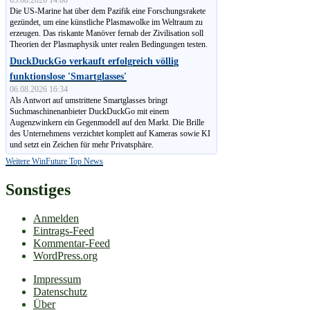
Die US-Marine hat über dem Pazifik eine Forschungsrakete
gezündet, um eine künstliche Plasmawolke im Weltraum zu
erzeugen. Das riskante Manöver fernab der Zivilisation soll
Theorien der Plasmaphysik unter realen Bedingungen testen.
DuckDuckGo verkauft erfolgreich völlig
funktionslose 'Smartglasses'
06.08.2026 16:34
Als Antwort auf umstrittene Smartglasses bringt
Suchmaschinen­anbieter DuckDuckGo mit einem
Augenzwinkern ein Gegenmodell auf den Markt. Die Brille
des Unternehmens verzichtet komplett auf Kameras sowie KI
und setzt ein Zeichen für mehr Privatsphäre.
Weitere WinFuture Top News
Sonstiges
Anmelden
Eintrags-Feed
Kommentar-Feed
WordPress.org
Impressum
Datenschutz
Über