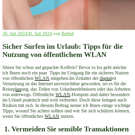
Veröffentlicht
30. Juli 2024
30. Juli 2024
von
Brifed
am
Sicher Surfen im Urlaub: Tipps für die
Nutzung von öffentlichem WLAN
Sitzen Sie schon auf gepackte Koffern? Bevor es los geht möchte
ich Ihnen noch ein paar Tipps im Umgang für ein sicheres Nutzen
von öffentlichen
WLAN
mitgeben.Im Zeitalter der
digital
en
Vernetzung ist das Internet unverzichtbar geworden, sei es für die
Reisep
lan
ung, das Teilen von Urlaubserlebnissen oder das Arbeiten
von unterwegs. Öffentliche
WLAN
-Hotspots sind daher besonders
im Urlaub praktisch und weit verbreitet. Doch diese bringen auch
Risiken mit sich. In diesem Beitrag nenne ich Ihnen einige wichtige
Tipps, worauf Sie achten sollten und wie Sie sich schützen können,
wenn Sie öffentliches
WLAN
nutzen.
1. Vermeiden Sie sensible Transaktionen