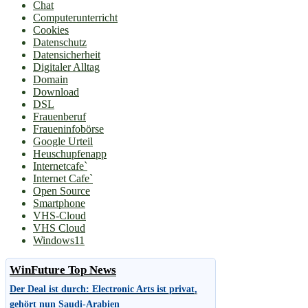
Chat
Computerunterricht
Cookies
Datenschutz
Datensicherheit
Digitaler Alltag
Domain
Download
DSL
Frauenberuf
Fraueninfobörse
Google Urteil
Heuschupfenapp
Internetcafe`
Internet Cafe`
Open Source
Smartphone
VHS-Cloud
VHS Cloud
Windows11
WinFuture Top News
Der Deal ist durch: Electronic Arts ist privat,
gehört nun Saudi-Arabien