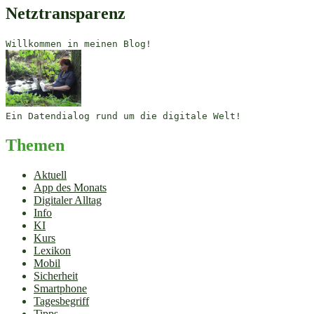
Netztransparenz
Willkommen in meinen Blog!
Ein Datendialog rund um die digitale Welt!
Themen
Aktuell
App des Monats
Digitaler Alltag
Info
KI
Kurs
Lexikon
Mobil
Sicherheit
Smartphone
Tagesbegriff
Tipps