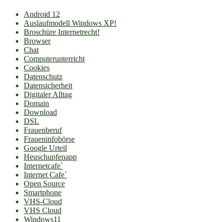
Android 12
Auslaufmodell Windows XP!
Broschüre Internetrecht!
Browser
Chat
Computerunterricht
Cookies
Datenschutz
Datensicherheit
Digitaler Alltag
Domain
Download
DSL
Frauenberuf
Fraueninfobörse
Google Urteil
Heuschupfenapp
Internetcafe`
Internet Cafe`
Open Source
Smartphone
VHS-Cloud
VHS Cloud
Windows11