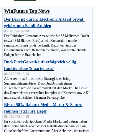
WinFuture Top News
Der Deal ist durch: Electronic Arts ist privat,
gehört nun Saudi-Arabien
05.08.2026 09:00
Der Publisher Electronic Arts wurde für 55 Milliarden Dollar
(etwa 48 Milliarden Euro) an ein Konsortium um den
saudischen Staatsfonds verkauft. Damit verlässt das
Unternehmen nach 36 Jahren die Börse, was weitreichende
Folgen für die Branche hat.
DuckDuckGo verkauft erfolgreich völlig
funktionslose 'Smartglasses'
06.08.2026 16:34
Als Antwort auf umstrittene Smartglasses bringt
Suchmaschinen­anbieter DuckDuckGo mit einem
Augenzwinkern ein Gegenmodell auf den Markt. Die Brille
des Unternehmens verzichtet komplett auf Kameras sowie KI
und setzt ein Zeichen für mehr Privatsphäre.
Bis zu 50% Rabatt: Media Markt & Saturn
räumen jetzt ihre Lager
06.08.2026 15:10
Ihr sucht ein Schnäppchen? Media Markt und Saturn haben
ihre Preise frisch gesenkt: vier Rabattaktionen parallel, von
Gut­schein­heft bis Lagerräumung. Aber Achtung - die meisten