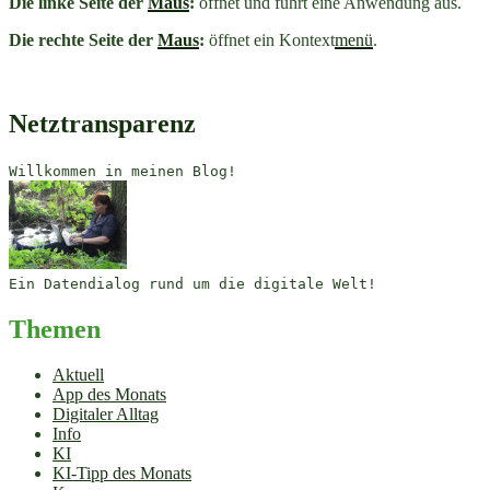
Die linke Seite der
Maus
:
öffnet und führt eine Anwendung aus.
Die rechte Seite der
Maus
:
öffnet ein Kontext
menü
.
Netztransparenz
Willkommen in meinen Blog!
Ein Datendialog rund um die digitale Welt!
Themen
Aktuell
App des Monats
Digitaler Alltag
Info
KI
KI-Tipp des Monats