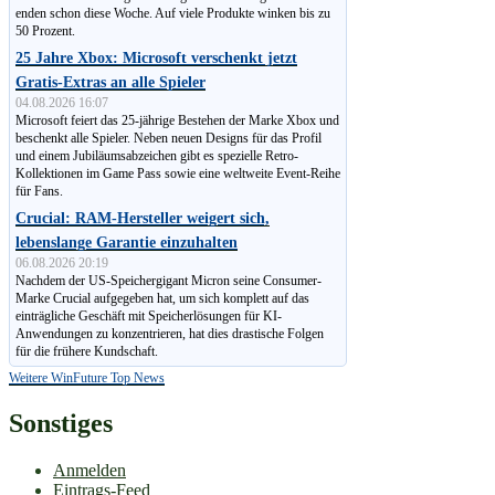
enden schon diese Woche. Auf viele Produkte winken bis zu
50 Prozent.
25 Jahre Xbox: Microsoft verschenkt jetzt
Gratis-Extras an alle Spieler
04.08.2026 16:07
Microsoft feiert das 25-jährige Bestehen der Marke Xbox und
beschenkt alle Spieler. Neben neuen Designs für das Profil
und einem Jubiläumsabzeichen gibt es spezielle Retro-
Kollektionen im Game Pass sowie eine weltweite Event-Reihe
für Fans.
Crucial: RAM-Hersteller weigert sich,
lebenslange Garantie einzuhalten
06.08.2026 20:19
Nachdem der US-Speichergigant Micron seine Consumer-
Marke Crucial aufgegeben hat, um sich komplett auf das
einträgliche Geschäft mit Speicherlösungen für KI-
Anwendungen zu konzen­trieren, hat dies drastische Folgen
für die frühere Kundschaft.
Weitere WinFuture Top News
Sonstiges
Anmelden
Eintrags-Feed