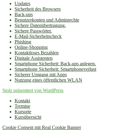
Updates
Sicherheit des Browsers
Back-ups
Benutzerkonten und Adminrechte
Sichere Datenübertragung.
Sichere Passwörter.
E-Mail-Sicherheitscheck
Phishing
Online-Shopping
Kontaktloses Bezahlen
Digitale Assistenten
Smartphone Sicherheit: Back-ups anlegen.
Smartphone Sicherheit: Smartphoneverlust
Sicherer Umgang mit Apps
Nutzung eines öffentlichen WLAN
Stolz präsentiert von WordPress
Kontakt
Termine
Kursorte
Kursübersicht
Cookie Consent mit Real Cookie Banner