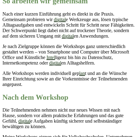
So arbeiten wir gemeinsam
Nach einer kurzen Einführung geht es direkt in die Praxis.
Gemeinsam probieren wir
digital
e Werkzeuge aus, lösen typische
Alltagsaufgaben und entwickeln Schritt für Schritt neue Fähigkeiten.
Der Schwerpunkt liegt dabei nicht auf trockener Theorie, sondern
auf dem sicheren Umgang mit
digital
en Anwendungen.
Je nach Zielgruppe können die Workshops ganz unterschiedlich
gestaltet werden – von Smartphone und Computer über Microsoft
Office und Künstliche
Intel
ligenz bis hin zu Datenschutz,
Internetkompetenz oder
digital
en Alltagshelfern.
Alle Workshops werden individuell gep
lan
t und an die Wünsche
Ihrer Einrichtung sowie an die Vorkenntnisse der Teilnehmenden
angepasst.
Nach dem Workshop
Die Teilnehmenden nehmen nicht nur neues Wissen mit nach
Hause, sondern vor allem praktische Erfahrungen und das gute
Gefühl,
digital
e Aufgaben künftig sicherer und selbstständiger
bewältigen zu können.
Meine Workshops eignen sich für Volkshochschulen, Unternehmen,