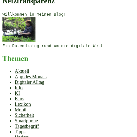
Netztransparenz
Willkommen in meinen Blog!
Ein Datendialog rund um die digitale Welt!
Themen
Aktuell
App des Monats
Digitaler Alltag
Info
KI
Kurs
Lexikon
Mobil
Sicherheit
Smartphone
Tagesbegriff
Tipps