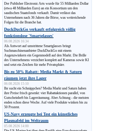
Der Publisher Electronic Arts wurde für 55 Milliarden Dollar
(etwa 48 Milliarden Euro) an ein Konsortium um den
saudischen Staatsfonds verkauft. Damit verlässt das
Unternehmen nach 36 Jahren die Börse, was weitreichende
Folgen für die Branche hat.
DuckDuckGo verkauft erfolgreich völlig
funktionslose 'Smartglasses'
06.08.2026 16:34
Als Antwort auf umstrittene Smartglasses bringt
Suchmaschinen­anbieter DuckDuckGo mit einem
Augenzwinkern ein Gegenmodell auf den Markt. Die Brille
des Unternehmens verzichtet komplett auf Kameras sowie KI
und setzt ein Zeichen für mehr Privatsphäre.
Bis zu 50% Rabatt: Media Markt & Saturn
räumen jetzt ihre Lager
06.08.2026 15:10
Ihr sucht ein Schnäppchen? Media Markt und Saturn haben
ihre Preise frisch gesenkt: vier Rabattaktionen parallel, von
Gut­schein­heft bis Lagerräumung. Aber Achtung - die meisten
enden schon diese Woche. Auf viele Produkte winken bis zu
50 Prozent.
US-Navy erzeugte bei Test ein künstliches
Plasmafeld im Weltraum
05.08.2026 14:00
Die US-Marine hat über dem Pazifik eine Forschungsrakete