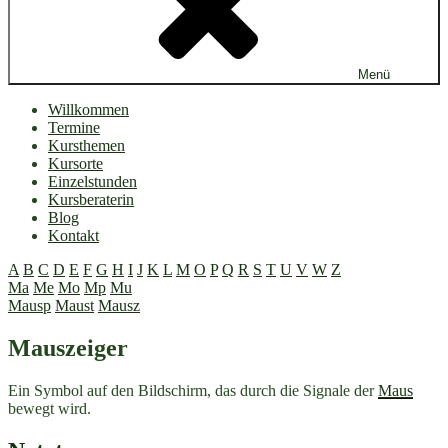
Menü
Willkommen
Termine
Kursthemen
Kursorte
Einzelstunden
Kursberaterin
Blog
Kontakt
A
B
C
D
E
F
G
H
I
J
K
L
M
O
P
Q
R
S
T
U
V
W
Z
Ma
Me
Mo
Mp
Mu
Mausp
Maust
Mausz
Mauszeiger
Ein Symbol auf den Bildschirm, das durch die Signale der
Maus
bewegt wird.