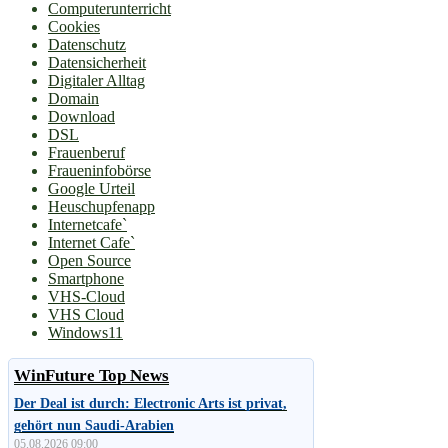
Computerunterricht
Cookies
Datenschutz
Datensicherheit
Digitaler Alltag
Domain
Download
DSL
Frauenberuf
Fraueninfobörse
Google Urteil
Heuschupfenapp
Internetcafe`
Internet Cafe`
Open Source
Smartphone
VHS-Cloud
VHS Cloud
Windows11
WinFuture Top News
Der Deal ist durch: Electronic Arts ist privat,
gehört nun Saudi-Arabien
05.08.2026 09:00