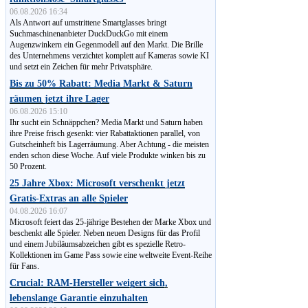
06.08.2026 16:34
Als Antwort auf umstrittene Smartglasses bringt
Suchmaschinen­anbieter DuckDuckGo mit einem
Augenzwinkern ein Gegenmodell auf den Markt. Die Brille
des Unternehmens verzichtet komplett auf Kameras sowie KI
und setzt ein Zeichen für mehr Privatsphäre.
Bis zu 50% Rabatt: Media Markt & Saturn
räumen jetzt ihre Lager
06.08.2026 15:10
Ihr sucht ein Schnäppchen? Media Markt und Saturn haben
ihre Preise frisch gesenkt: vier Rabattaktionen parallel, von
Gut­schein­heft bis Lagerräumung. Aber Achtung - die meisten
enden schon diese Woche. Auf viele Produkte winken bis zu
50 Prozent.
25 Jahre Xbox: Microsoft verschenkt jetzt
Gratis-Extras an alle Spieler
04.08.2026 16:07
Microsoft feiert das 25-jährige Bestehen der Marke Xbox und
beschenkt alle Spieler. Neben neuen Designs für das Profil
und einem Jubiläumsabzeichen gibt es spezielle Retro-
Kollektionen im Game Pass sowie eine weltweite Event-Reihe
für Fans.
Crucial: RAM-Hersteller weigert sich,
lebenslange Garantie einzuhalten