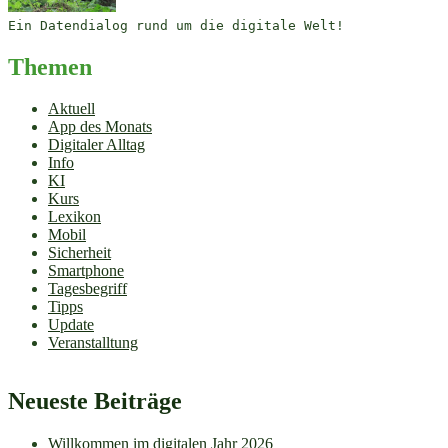
Ein Datendialog rund um die digitale Welt!
Themen
Aktuell
App des Monats
Digitaler Alltag
Info
KI
Kurs
Lexikon
Mobil
Sicherheit
Smartphone
Tagesbegriff
Tipps
Update
Veranstalltung
Neueste Beiträge
Willkommen im digitalen Jahr 2026