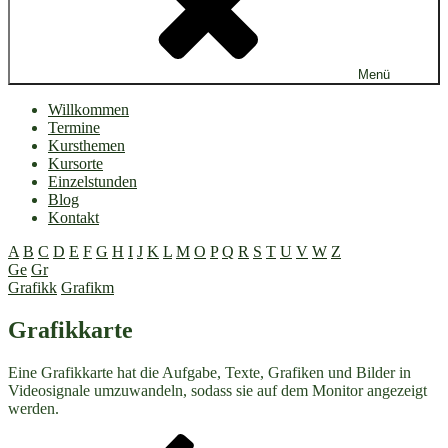
Menü
Willkommen
Termine
Kursthemen
Kursorte
Einzelstunden
Blog
Kontakt
A
B
C
D
E
F
G
H
I
J
K
L
M
O
P
Q
R
S
T
U
V
W
Z
Ge
Gr
Grafikk
Grafikm
Grafikkarte
Eine Grafikkarte hat die Aufgabe, Texte, Grafiken und Bilder in
Videosignale umzuwandeln, sodass sie auf dem Monitor angezeigt
werden.
Beitragsnavigation
Vorheriger