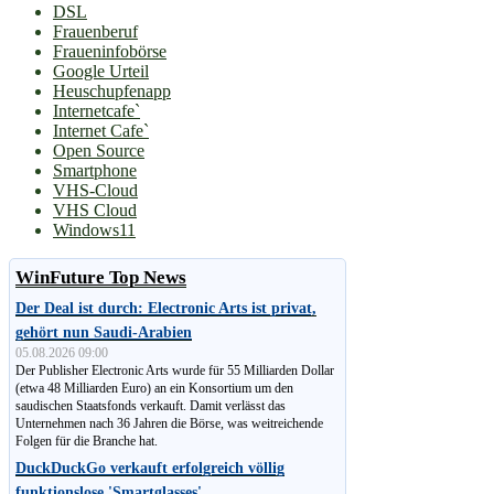
DSL
Frauenberuf
Fraueninfobörse
Google Urteil
Heuschupfenapp
Internetcafe`
Internet Cafe`
Open Source
Smartphone
VHS-Cloud
VHS Cloud
Windows11
WinFuture Top News
Der Deal ist durch: Electronic Arts ist privat,
gehört nun Saudi-Arabien
05.08.2026 09:00
Der Publisher Electronic Arts wurde für 55 Milliarden Dollar
(etwa 48 Milliarden Euro) an ein Konsortium um den
saudischen Staatsfonds verkauft. Damit verlässt das
Unternehmen nach 36 Jahren die Börse, was weitreichende
Folgen für die Branche hat.
DuckDuckGo verkauft erfolgreich völlig
funktionslose 'Smartglasses'