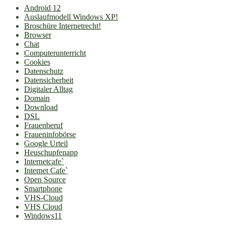
Android 12
Auslaufmodell Windows XP!
Broschüre Internetrecht!
Browser
Chat
Computerunterricht
Cookies
Datenschutz
Datensicherheit
Digitaler Alltag
Domain
Download
DSL
Frauenberuf
Fraueninfobörse
Google Urteil
Heuschupfenapp
Internetcafe`
Internet Cafe`
Open Source
Smartphone
VHS-Cloud
VHS Cloud
Windows11