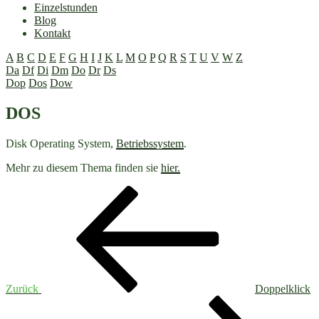
Einzelstunden
Blog
Kontakt
A
B
C
D
E
F
G
H
I
J
K
L
M
O
P
Q
R
S
T
U
V
W
Z
Da
Df
Di
Dm
Do
Dr
Ds
Dop
Dos
Dow
DOS
Disk Operating System,
Betriebssystem
.
Mehr zu diesem Thema finden sie
hier.
Beitragsnavigation
Vorheriger
Beitrag
Zurück
Doppelklick
Nächster
Beitrag