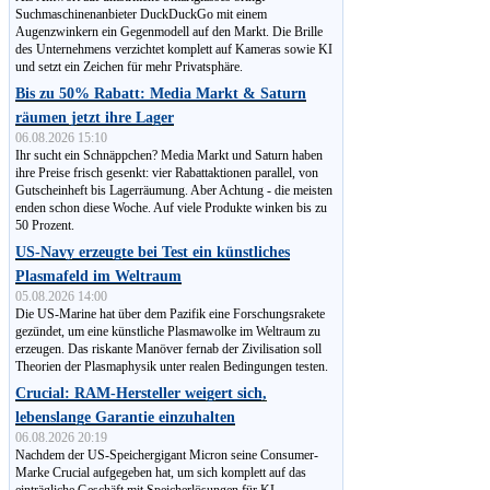
Suchmaschinen­anbieter DuckDuckGo mit einem
Augenzwinkern ein Gegenmodell auf den Markt. Die Brille
des Unternehmens verzichtet komplett auf Kameras sowie KI
und setzt ein Zeichen für mehr Privatsphäre.
Bis zu 50% Rabatt: Media Markt & Saturn
räumen jetzt ihre Lager
06.08.2026 15:10
Ihr sucht ein Schnäppchen? Media Markt und Saturn haben
ihre Preise frisch gesenkt: vier Rabattaktionen parallel, von
Gut­schein­heft bis Lagerräumung. Aber Achtung - die meisten
enden schon diese Woche. Auf viele Produkte winken bis zu
50 Prozent.
US-Navy erzeugte bei Test ein künstliches
Plasmafeld im Weltraum
05.08.2026 14:00
Die US-Marine hat über dem Pazifik eine Forschungsrakete
gezündet, um eine künstliche Plasmawolke im Weltraum zu
erzeugen. Das riskante Manöver fernab der Zivilisation soll
Theorien der Plasmaphysik unter realen Bedingungen testen.
Crucial: RAM-Hersteller weigert sich,
lebenslange Garantie einzuhalten
06.08.2026 20:19
Nachdem der US-Speichergigant Micron seine Consumer-
Marke Crucial aufgegeben hat, um sich komplett auf das