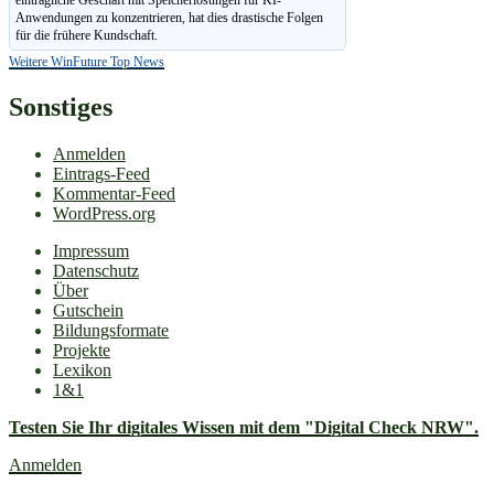
einträgliche Geschäft mit Speicherlösungen für KI-
Anwendungen zu konzen­trieren, hat dies drastische Folgen
für die frühere Kundschaft.
Weitere WinFuture Top News
Sonstiges
Anmelden
Eintrags-Feed
Kommentar-Feed
WordPress.org
Impressum
Datenschutz
Über
Gutschein
Bildungsformate
Projekte
Lexikon
1&1
Testen Sie Ihr digitales Wissen mit dem "Digital Check NRW".
Anmelden