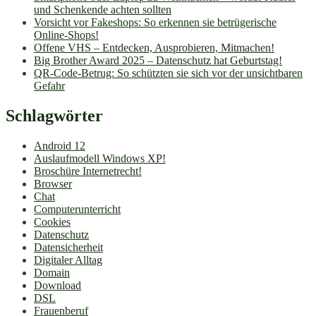
und Schenkende achten sollten
Vorsicht vor Fakeshops: So erkennen sie betrügerische
Online-Shops!
Offene VHS – Entdecken, Ausprobieren, Mitmachen!
Big Brother Award 2025 – Datenschutz hat Geburtstag!
QR-Code-Betrug: So schützten sie sich vor der unsichtbaren
Gefahr
Schlagwörter
Android 12
Auslaufmodell Windows XP!
Broschüre Internetrecht!
Browser
Chat
Computerunterricht
Cookies
Datenschutz
Datensicherheit
Digitaler Alltag
Domain
Download
DSL
Frauenberuf