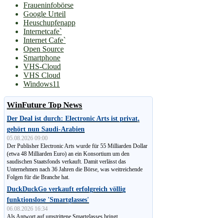
Fraueninfobörse
Google Urteil
Heuschupfenapp
Internetcafe`
Internet Cafe`
Open Source
Smartphone
VHS-Cloud
VHS Cloud
Windows11
WinFuture Top News
Der Deal ist durch: Electronic Arts ist privat,
gehört nun Saudi-Arabien
05.08.2026 09:00
Der Publisher Electronic Arts wurde für 55 Milliarden Dollar
(etwa 48 Milliarden Euro) an ein Konsortium um den
saudischen Staatsfonds verkauft. Damit verlässt das
Unternehmen nach 36 Jahren die Börse, was weitreichende
Folgen für die Branche hat.
DuckDuckGo verkauft erfolgreich völlig
funktionslose 'Smartglasses'
06.08.2026 16:34
Als Antwort auf umstrittene Smartglasses bringt