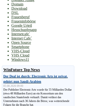
Domain
Download
DSL
Frauenberuf
Fraueninfobörse
Google Urteil
Heuschupfenapp
Internetcafe`
Internet Cafe`
Open Source
Smartphone
VHS-Cloud
VHS Cloud
Windows11
WinFuture Top News
Der Deal ist durch: Electronic Arts ist privat,
gehört nun Saudi-Arabien
05.08.2026 09:00
Der Publisher Electronic Arts wurde für 55 Milliarden Dollar
(etwa 48 Milliarden Euro) an ein Konsortium um den
saudischen Staatsfonds verkauft. Damit verlässt das
Unternehmen nach 36 Jahren die Börse, was weitreichende
Folgen für die Branche hat.