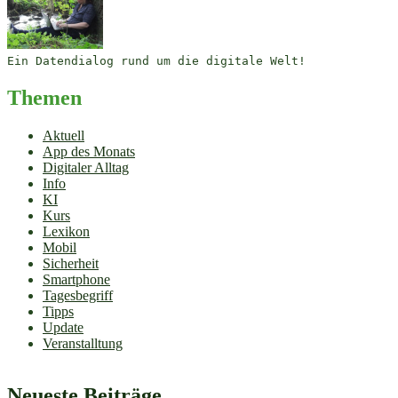
Ein Datendialog rund um die digitale Welt!
Themen
Aktuell
App des Monats
Digitaler Alltag
Info
KI
Kurs
Lexikon
Mobil
Sicherheit
Smartphone
Tagesbegriff
Tipps
Update
Veranstalltung
Neueste Beiträge