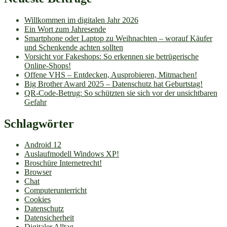
Willkommen im digitalen Jahr 2026
Ein Wort zum Jahresende
Smartphone oder Laptop zu Weihnachten – worauf Käufer
und Schenkende achten sollten
Vorsicht vor Fakeshops: So erkennen sie betrügerische
Online-Shops!
Offene VHS – Entdecken, Ausprobieren, Mitmachen!
Big Brother Award 2025 – Datenschutz hat Geburtstag!
QR-Code-Betrug: So schützten sie sich vor der unsichtbaren
Gefahr
Schlagwörter
Android 12
Auslaufmodell Windows XP!
Broschüre Internetrecht!
Browser
Chat
Computerunterricht
Cookies
Datenschutz
Datensicherheit
Digitaler Alltag