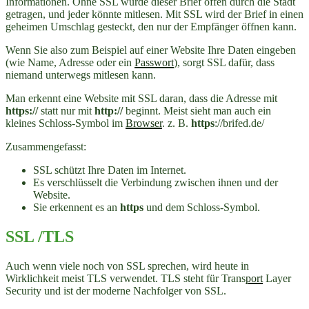
Informationen. Ohne SSL würde dieser Brief offen durch die Stadt
getragen, und jeder könnte mitlesen. Mit SSL wird der Brief in einen
geheimen Umschlag gesteckt, den nur der Empfänger öffnen kann.
Wenn Sie also zum Beispiel auf einer Website Ihre Daten eingeben
(wie Name, Adresse oder ein
Passwort
), sorgt SSL dafür, dass
niemand unterwegs mitlesen kann.
Man erkennt eine Website mit SSL daran, dass die Adresse mit
https://
statt nur mit
http://
beginnt. Meist sieht man auch ein
kleines Schloss-Symbol im
Browser
. z. B.
https
://brifed.de/
Zusammengefasst:
SSL schützt Ihre Daten im Internet.
Es verschlüsselt die Verbindung zwischen ihnen und der
Website.
Sie erkennent es an
https
und dem Schloss-Symbol.
SSL /TLS
Auch wenn viele noch von SSL sprechen, wird heute in
Wirklichkeit meist TLS verwendet. TLS steht für Trans
port
Layer
Security und ist der moderne Nachfolger von SSL.