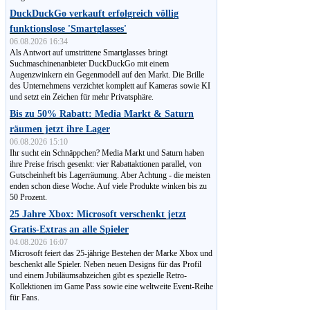
DuckDuckGo verkauft erfolgreich völlig
funktionslose 'Smartglasses'
06.08.2026 16:34
Als Antwort auf umstrittene Smartglasses bringt
Suchmaschinen­anbieter DuckDuckGo mit einem
Augenzwinkern ein Gegenmodell auf den Markt. Die Brille
des Unternehmens verzichtet komplett auf Kameras sowie KI
und setzt ein Zeichen für mehr Privatsphäre.
Bis zu 50% Rabatt: Media Markt & Saturn
räumen jetzt ihre Lager
06.08.2026 15:10
Ihr sucht ein Schnäppchen? Media Markt und Saturn haben
ihre Preise frisch gesenkt: vier Rabattaktionen parallel, von
Gut­schein­heft bis Lagerräumung. Aber Achtung - die meisten
enden schon diese Woche. Auf viele Produkte winken bis zu
50 Prozent.
25 Jahre Xbox: Microsoft verschenkt jetzt
Gratis-Extras an alle Spieler
04.08.2026 16:07
Microsoft feiert das 25-jährige Bestehen der Marke Xbox und
beschenkt alle Spieler. Neben neuen Designs für das Profil
und einem Jubiläumsabzeichen gibt es spezielle Retro-
Kollektionen im Game Pass sowie eine weltweite Event-Reihe
für Fans.