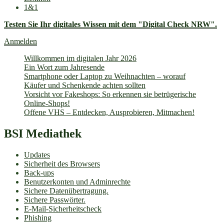
1&1
Testen Sie Ihr digitales Wissen mit dem "Digital Check NRW".
Anmelden
Willkommen im digitalen Jahr 2026
Ein Wort zum Jahresende
Smartphone oder Laptop zu Weihnachten – worauf
Käufer und Schenkende achten sollten
Vorsicht vor Fakeshops: So erkennen sie betrügerische
Online-Shops!
Offene VHS – Entdecken, Ausprobieren, Mitmachen!
BSI Mediathek
Updates
Sicherheit des Browsers
Back-ups
Benutzerkonten und Adminrechte
Sichere Datenübertragung.
Sichere Passwörter.
E-Mail-Sicherheitscheck
Phishing