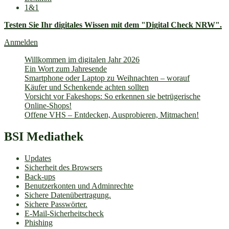
1&1
Testen Sie Ihr digitales Wissen mit dem "Digital Check NRW".
Anmelden
Willkommen im digitalen Jahr 2026
Ein Wort zum Jahresende
Smartphone oder Laptop zu Weihnachten – worauf
Käufer und Schenkende achten sollten
Vorsicht vor Fakeshops: So erkennen sie betrügerische
Online-Shops!
Offene VHS – Entdecken, Ausprobieren, Mitmachen!
BSI Mediathek
Updates
Sicherheit des Browsers
Back-ups
Benutzerkonten und Adminrechte
Sichere Datenübertragung.
Sichere Passwörter.
E-Mail-Sicherheitscheck
Phishing